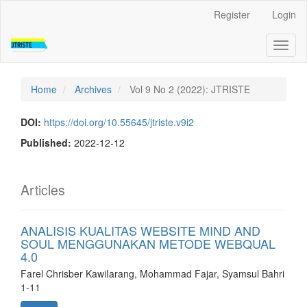
Quick
Register
Login
jump
to
Toggl
page
naviga
content
Main
Navigation
Home
Archives
Vol 9 No 2 (2022): JTRISTE
Main
Content
DOI:
https://doi.org/10.55645/jtriste.v9i2
Sidebar
Published:
2022-12-12
Articles
ANALISIS KUALITAS WEBSITE MIND AND
SOUL MENGGUNAKAN METODE WEBQUAL
4.0
Farel Chrisber KawiIarang, Mohammad Fajar, Syamsul Bahri
1-11